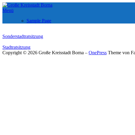
Zum
Inhalt
Menü
springen
Sample Page
Sonderstadtratsitzung
Stadtratsitzung
Copyright © 2026 Große Kreisstadt Borna
–
OnePress
Theme von F